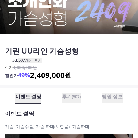
-
기린 UU라인 가슴성형
5.0
507
개의 후기
정가
4,800,000
원
2,409,000
49
%
원
할인가
이벤트 설명
후기
병원 정보
(
507
)
이벤트 설명
가슴, 가슴수술, 가슴 확대(보형물), 가슴확대