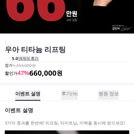
-
우아 티타늄 리프팅
5.0
19
개의 후기
정가
1,254,000
원
660,000
47
%
원
할인가
이벤트 설명
후기
병원 정보
(
19
)
이벤트 설명
3가지 효과를 한번에! 리프팅, 타이트닝, 미백을 동시에 받으세요!