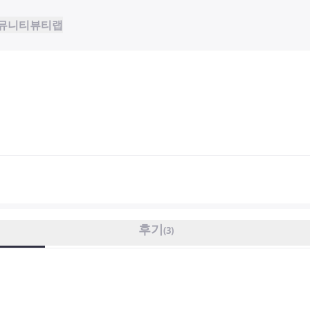
뮤니티
뷰티랩
후기
(
3
)