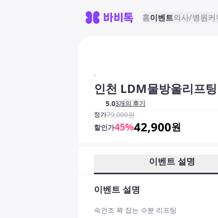
홈
이벤트
의사/병원
커
-
인천 LDM물방울리프팅
5.0
3
개의 후기
정가
79,000
원
42,900
45
%
원
할인가
이벤트 설명
이벤트 설명
속건조 꽉 잡는 수분 리프팅