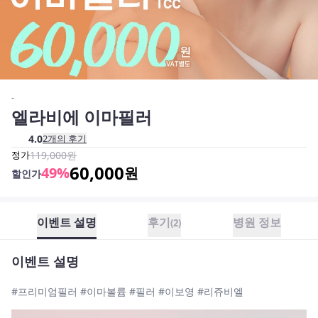
-
엘라비에 이마필러
4.0
2
개의 후기
정가
119,000
원
60,000
49
%
원
할인가
이벤트 설명
후기
병원 정보
(
2
)
이벤트 설명
#프리미엄필러 #이마볼륨 #필러 #이보영 #리쥬비엘