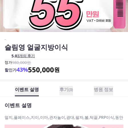
-
슬림영 얼굴지방이식
5.0
3
개의 후기
정가
980,000
원
550,000
43
%
원
할인가
이벤트 설명
후기
병원 정보
(
3
)
이벤트 설명
얼지,풀페이스,지이,이마,관자놀이,광대,팔자,볼,턱끝,PRP이식,동안