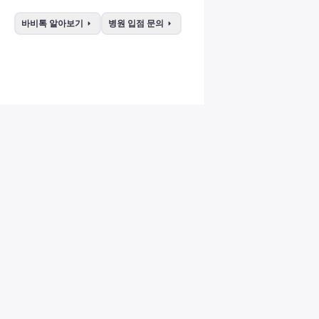
arrow_right
arrow_right
바비톡 알아보기
병원 입점 문의