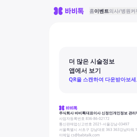
홈
이벤트
의사/병원
커
더 많은 시술정보
앱에서 보기
QR을 스캔하여 다운받아보세
주식회사 바비톡
대표이사 신정인
개인정보 관리
사업자등록번호 836-86-02172
통신판매업신고번호 2021-서울강남-03497
서울특별시 서초구 강남대로 363 363강남타워 
이메일 cs@babitalk.com