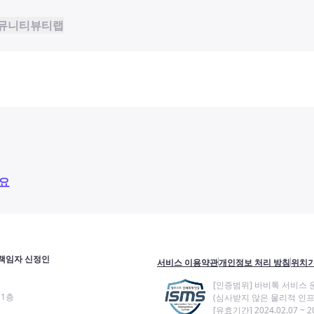
뮤니티
뷰티랩
요
책임자 신정인
서비스 이용약관
개인정보 처리 방침
위치기
[인증범위] 바비톡 서비스 
11층
(심사받지 않은 물리적 인프
[유효기간] 2024.02.07 ~ 20