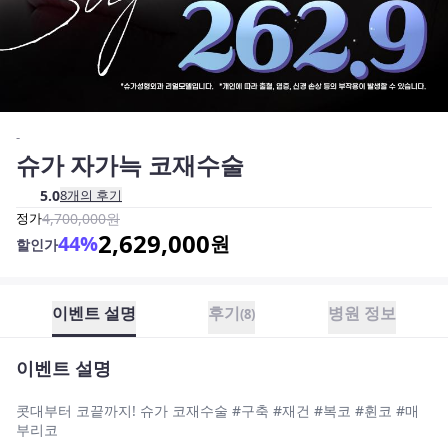
-
슈가 자가늑 코재수술
5.0
8
개의 후기
정가
4,700,000
원
2,629,000
44
%
원
할인가
이벤트 설명
후기
병원 정보
(
8
)
이벤트 설명
콧대부터 코끝까지! 슈가 코재수술 #구축 #재건 #복코 #휜코 #매
부리코