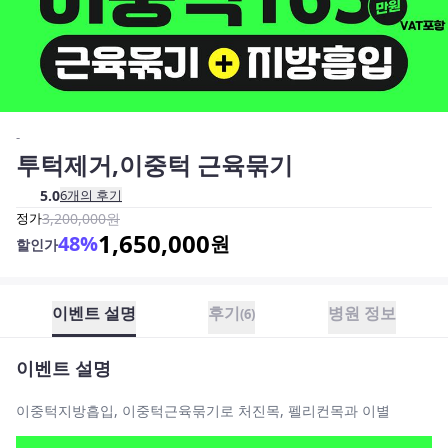
-
투턱제거,이중턱 근육묶기
5.0
6
개의 후기
정가
3,200,000
원
1,650,000
48
%
원
할인가
이벤트 설명
후기
병원 정보
(
6
)
이벤트 설명
이중턱지방흡입, 이중턱근육묶기로 처진목, 펠리컨목과 이별