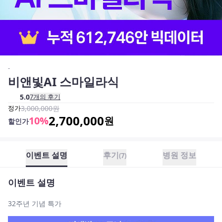
-
비앤빛AI 스마일라식
5.0
7
개의 후기
정가
3,000,000
원
2,700,000
10
%
원
할인가
이벤트 설명
후기
병원 정보
(
7
)
이벤트 설명
32주년 기념 특가