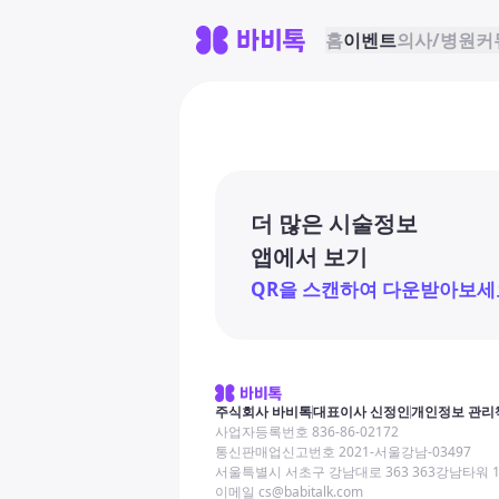
홈
이벤트
의사/병원
커
더 많은 시술정보
앱에서 보기
QR을 스캔하여 다운받아보세
주식회사 바비톡
대표이사 신정인
개인정보 관리
사업자등록번호 836-86-02172
통신판매업신고번호 2021-서울강남-03497
서울특별시 서초구 강남대로 363 363강남타워 
이메일 cs@babitalk.com