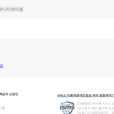
뮤니티
뷰티랩
요
책임자 신정인
서비스 이용약관
개인정보 처리 방침
위치기
[인증범위] 바비톡 서비스 
11층
(심사받지 않은 물리적 인프
[유효기간] 2024.02.07 ~ 20