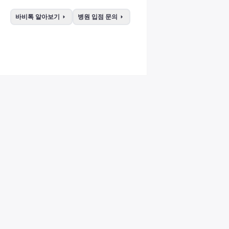
arrow_right
arrow_right
바비톡 알아보기
병원 입점 문의