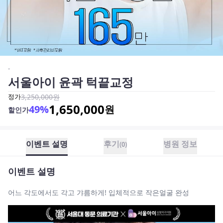
-
서울아이 윤곽 턱끝교정
정가
3,250,000
원
1,650,000
49
%
원
할인가
이벤트 설명
후기
병원 정보
(
0
)
이벤트 설명
어느 각도에서도 각고 갸름하게! 입체적으로 작은얼굴 완성