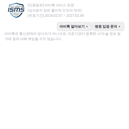
[인증범위] 바비톡 서비스 운영
(심사받지 않은 물리적 인프라 제외)
[유효기간] 2024.02.07 ~ 2027.02.06
arrow_right
arrow_right
바비톡 알아보기
병원 입점 문의
바비톡은 통신판매의 당사자가 아니므로, 의료기관이 등록한 시/수술 정보 및
거래 등에 대해 책임을 지지 않습니다.