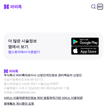
더 많은 시술정보
앱에서 보기
앱스토어에서 다운받기
주식회사 바비톡
대표이사 신정인
개인정보 관리책임자 신정인
사업자등록번호 836-86-02172
통신판매업신고번호 2021-서울강남-03497
서울특별시 서초구 강남대로 363 363강남타워 11층
이메일 cs@babitalk.com
서비스 이용약관
개인정보 처리 방침
위치기반 서비스 이용약관
명예훼손 게시중단 요청