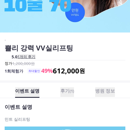
-
쁠리 강력 VV실리프팅
5.0
1
개의 후기
정가
1,200,000
원
612,000
49
%
원
1회체험가
최대할인
이벤트 설명
후기
병원 정보
(
1
)
이벤트 설명
민트 실리프팅