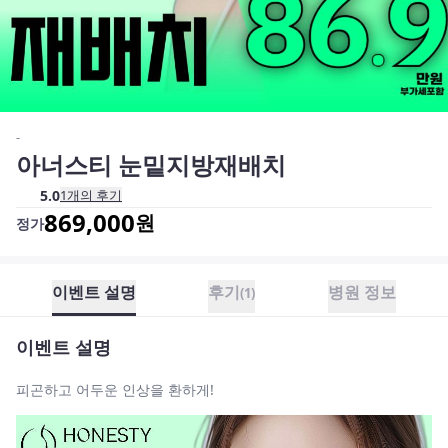
-
아너스티 눈밑지방재배치
5.0
1
개의 후기
869,000
원
정가
이벤트 설명
후기
병원 정보
(
1
)
이벤트 설명
피곤하고 어두운 인상을 환하게!