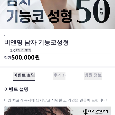
-
비앤영 남자 기능코성형
5.0
1
개의 후기
500,000
원
정가
이벤트 설명
후기
병원 정보
(
1
)
이벤트 설명
비염 치료와 동시에 남자답고 시원한 코 라인을 만들어 드립니다!