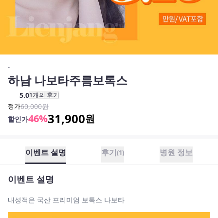
-
하남 나보타주름보톡스
5.0
1
개의 후기
정가
60,000
원
31,900
46
%
원
할인가
이벤트 설명
후기
병원 정보
(
1
)
이벤트 설명
내성적은 국산 프리미엄 보톡스 나보타