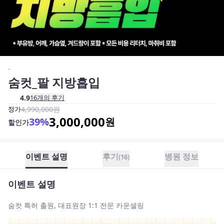
-
숨컷_팔 지방흡입
4.9
16
개의 후기
정가
4,990,000
원
3,000,000
39
%
원
할인가
이벤트 설명
후기
병원 정보
(
16
)
이벤트 설명
숨컷 특허 출원, 대표원장 1:1 전문 카운셀링