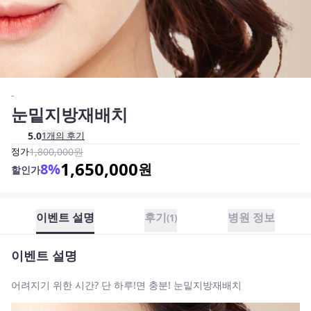
-
눈밑지방재배치
5.0
1
개의 후기
정가
1,800,000
원
1,650,000
8
%
원
할인가
이벤트 설명
후기
병원 정보
(
1
)
이벤트 설명
어려지기 위한 시간? 단 하루!면 충분! 눈밑지방재배치