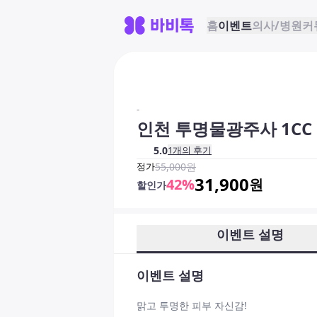
홈
이벤트
의사/병원
커
-
인천 투명물광주사 1CC
5.0
1
개의 후기
정가
55,000
원
31,900
42
%
원
할인가
이벤트 설명
이벤트 설명
맑고 투명한 피부 자신감!