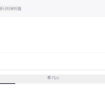
뮤니티
뷰티랩
후기
(
1
)