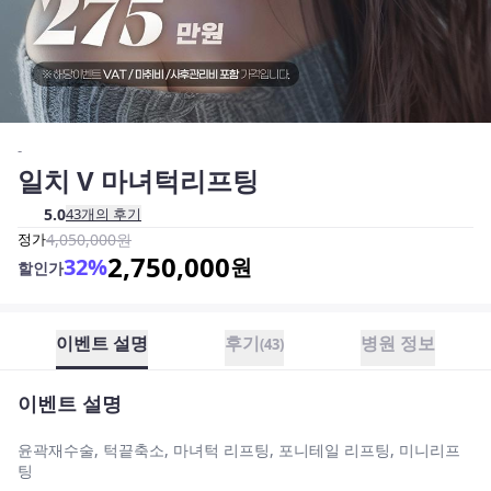
-
일치 V 마녀턱리프팅
5.0
43
개의 후기
정가
4,050,000
원
2,750,000
32
%
원
할인가
이벤트 설명
후기
병원 정보
(
43
)
이벤트 설명
윤곽재수술, 턱끝축소, 마녀턱 리프팅, 포니테일 리프팅, 미니리프
팅