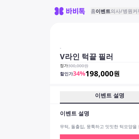
홈
이벤트
의사/병원
커
-
V라인 턱끝 필러
정가
300,000
원
198,000
34
%
원
할인가
이벤트 설명
이벤트 설명
무턱, 돌출입, 뭉툭하고 밋밋한 턱모양을