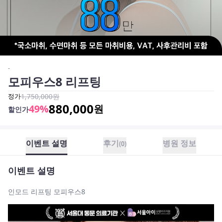
-
모피우스8 리프팅
정가
1,750,000
원
880,000
49
%
원
할인가
이벤트 설명
후기
병원 정보
(
0
)
이벤트 설명
인모드 리프팅 모피우스8