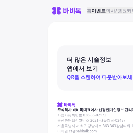
홈
이벤트
의사/병원
커
더 많은 시술정보
앱에서 보기
QR을 스캔하여 다운받아보세
주식회사 바비톡
대표이사 신정인
개인정보 관리
사업자등록번호 836-86-02172
통신판매업신고번호 2021-서울강남-03497
서울특별시 서초구 강남대로 363 363강남타워 
이메일 cs@babitalk.com