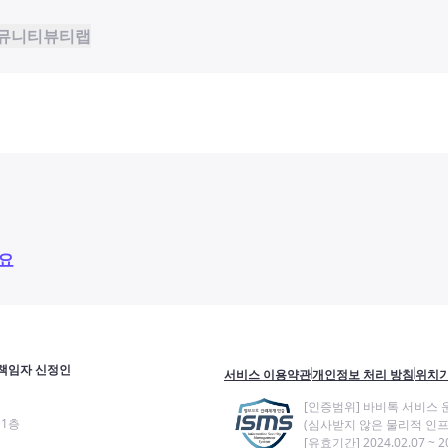
뮤니티
뷰티랩
요
책임자 신정인
서비스 이용약관
개인정보 처리 방침
위치기
[인증범위] 바비톡 서비스 
11층
(심사받지 않은 물리적 인프
[유효기간] 2024.02.07 ~ 20