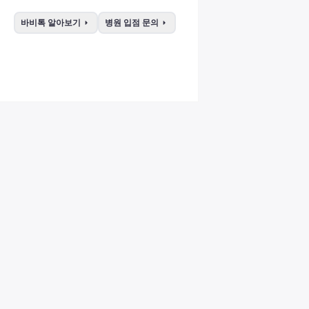
arrow_right
arrow_right
바비톡 알아보기
병원 입점 문의