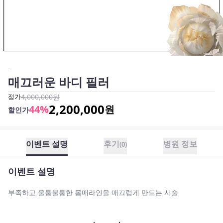
-
매끄러운 바디 필러
정가
4,000,000
원
2,200,000
44
%
원
할인가
이벤트 설명
후기
병원 정보
(
0
)
이벤트 설명
부족하고 울퉁불퉁한 몸매라인을 매끄럽게 만드는 시술