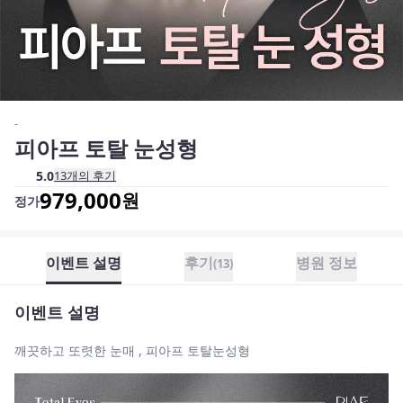
-
피아프 토탈 눈성형
5.0
13
개의 후기
979,000
원
정가
이벤트 설명
후기
병원 정보
(
13
)
이벤트 설명
깨끗하고 또렷한 눈매 , 피아프 토탈눈성형