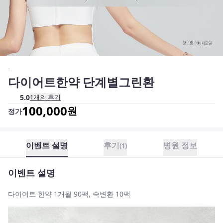
-
다이어트한약 단계별그린환
5.0
1
개의 후기
100,000
원
정가
이벤트 설명
후기
병원 정보
(
1
)
이벤트 설명
다이어트 한약 1개월 90팩, 숙변환 10팩