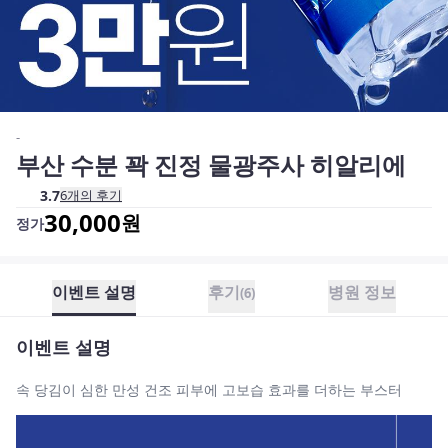
-
부산 수분 꽉 진정 물광주사 히알리에
3.7
6
개의 후기
30,000
원
정가
이벤트 설명
후기
병원 정보
(
6
)
이벤트 설명
속 당김이 심한 만성 건조 피부에 고보습 효과를 더하는 부스터