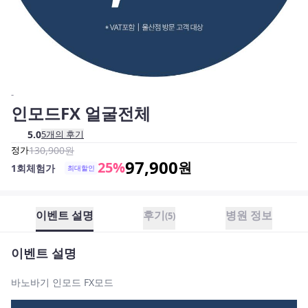
-
인모드FX 얼굴전체
5.0
5
개의 후기
정가
130,900
원
97,900
25
%
원
1회체험가
최대할인
이벤트 설명
후기
병원 정보
(
5
)
이벤트 설명
바노바기 인모드 FX모드