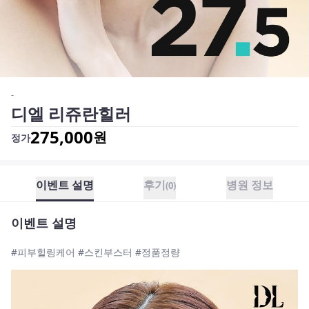
-
디엘 리쥬란힐러
275,000
원
정가
이벤트 설명
후기
병원 정보
(
0
)
이벤트 설명
#피부힐링케어 #스킨부스터 #정품정량