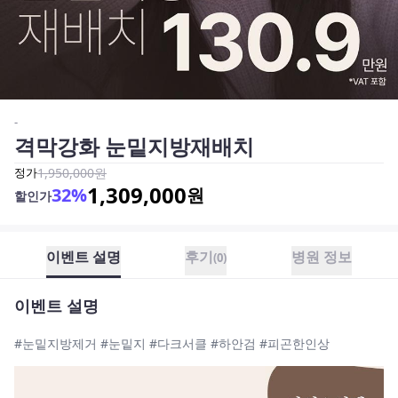
-
격막강화 눈밑지방재배치
정가
1,950,000
원
1,309,000
32
%
원
할인가
이벤트 설명
후기
병원 정보
(
0
)
이벤트 설명
#눈밑지방제거 #눈밑지 #다크서클 #하안검 #피곤한인상