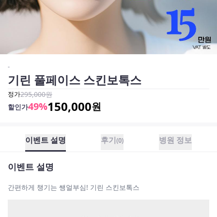
-
기린 풀페이스 스킨보톡스
정가
295,000
원
150,000
49
%
원
할인가
이벤트 설명
후기
병원 정보
(
0
)
이벤트 설명
간편하게 챙기는 쌩얼부심! 기린 스킨보톡스