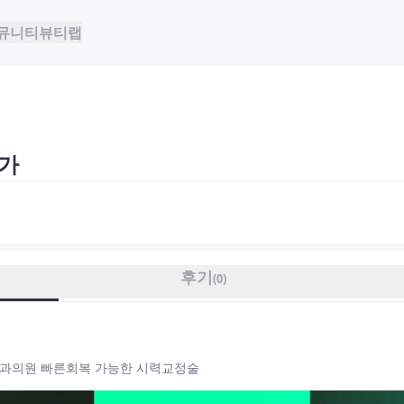
뮤니티
뷰티랩
가
후기
(
0
)
안과의원 빠른회복 가능한 시력교정술