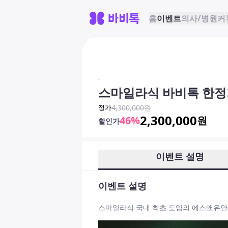
홈
이벤트
의사/병원
커
-
스마일라식 바비톡 한정
정가
4,300,000
원
2,300,000
46
%
원
할인가
이벤트 설명
이벤트 설명
스마일라식 국내 최초 도입의 에스앤유