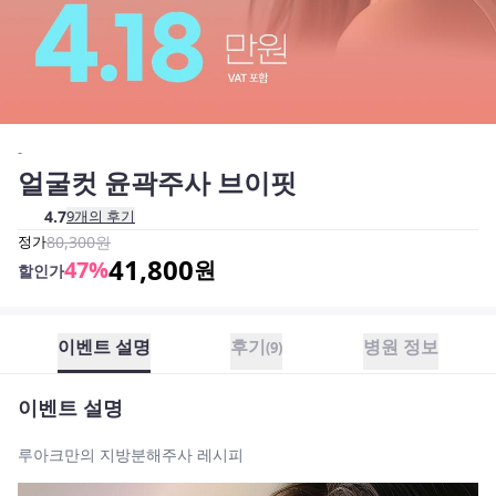
-
얼굴컷 윤곽주사 브이핏
4.7
9
개의 후기
정가
80,300
원
41,800
47
%
원
할인가
이벤트 설명
후기
병원 정보
(
9
)
이벤트 설명
루아크만의 지방분해주사 레시피