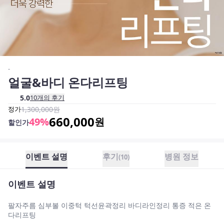
-
얼굴&바디 온다리프팅
5.0
10
개의 후기
정가
1,300,000
원
660,000
49
%
원
할인가
이벤트 설명
후기
병원 정보
(
10
)
이벤트 설명
팔자주름 심부볼 이중턱 턱선윤곽정리 바디라인정리 통증 적은 온
다리프팅