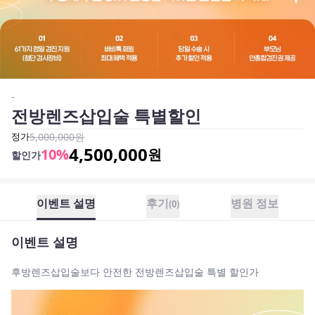
-
전방렌즈삽입술 특별할인
정가
5,000,000
원
4,500,000
10
%
원
할인가
이벤트 설명
후기
병원 정보
(
0
)
이벤트 설명
후방렌즈삽입술보다 안전한 전방렌즈삽입술 특별 할인가