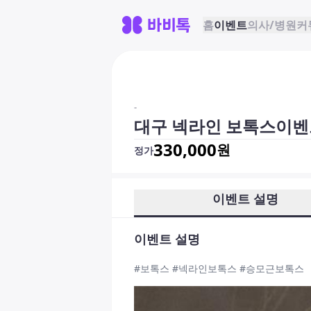
홈
이벤트
의사/병원
커
-
대구 넥라인 보톡스이벤
330,000
원
정가
이벤트 설명
이벤트 설명
#보톡스 #넥라인보톡스 #승모근보톡스