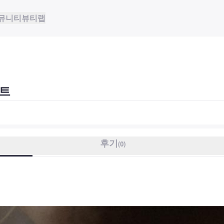
뮤니티
뷰티랩
트
후기
(
0
)