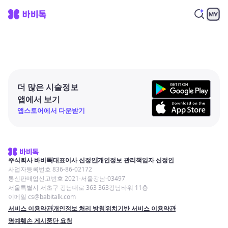
더 많은 시술정보
앱에서 보기
앱스토어에서 다운받기
주식회사 바비톡
대표이사 신정인
개인정보 관리책임자 신정인
사업자등록번호 836-86-02172
통신판매업신고번호 2021-서울강남-03497
서울특별시 서초구 강남대로 363 363강남타워 11층
이메일 cs@babitalk.com
서비스 이용약관
개인정보 처리 방침
위치기반 서비스 이용약관
명예훼손 게시중단 요청