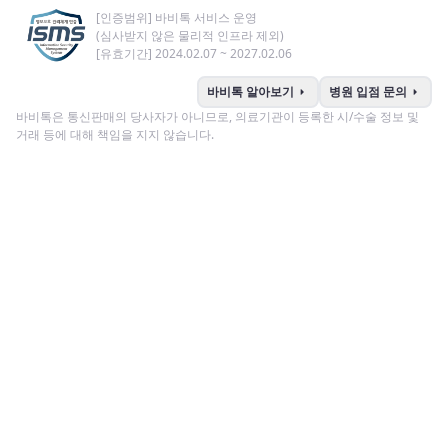
[인증범위] 바비톡 서비스 운영
(심사받지 않은 물리적 인프라 제외)
[유효기간] 2024.02.07 ~ 2027.02.06
arrow_right
arrow_right
바비톡 알아보기
병원 입점 문의
바비톡은 통신판매의 당사자가 아니므로, 의료기관이 등록한 시/수술 정보 및
거래 등에 대해 책임을 지지 않습니다.