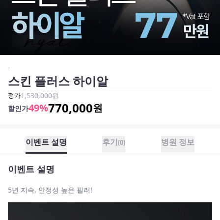
-
스킨 플러스 하이알
정가
1,530,000
원
770,000
49
%
원
할인가
이벤트 설명
후기
병원 정보
(
0
)
이벤트 설명
5년 지속, 안정성 높은 필러!