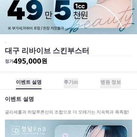
-
대구 리바이브 스킨부스터
495,000
원
정가
이벤트 설명
후기
병원 정보
(
0
)
이벤트 설명
글리세롤과 히알루론산의 조합으로 더 오래가는 지속력과 촉촉함!