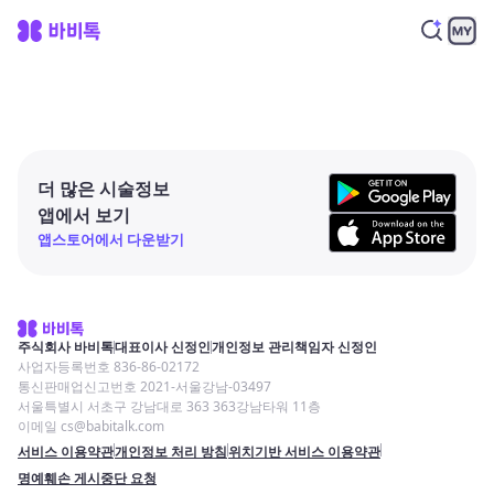
더 많은 시술정보
앱에서 보기
앱스토어에서 다운받기
주식회사 바비톡
대표이사 신정인
개인정보 관리책임자 신정인
사업자등록번호 836-86-02172
통신판매업신고번호 2021-서울강남-03497
서울특별시 서초구 강남대로 363 363강남타워 11층
이메일 cs@babitalk.com
서비스 이용약관
개인정보 처리 방침
위치기반 서비스 이용약관
명예훼손 게시중단 요청