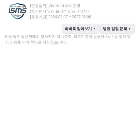
[인증범위] 바비톡 서비스 운영
(심사받지 않은 물리적 인프라 제외)
[유효기간] 2024.02.07 ~ 2027.02.06
arrow_right
arrow_right
바비톡 알아보기
병원 입점 문의
바비톡은 통신판매의 당사자가 아니므로, 의료기관이 등록한 시/수술 정보 및
거래 등에 대해 책임을 지지 않습니다.