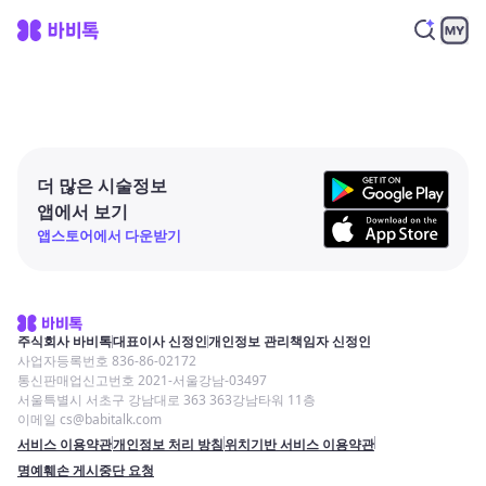
더 많은 시술정보
앱에서 보기
앱스토어에서 다운받기
주식회사 바비톡
대표이사 신정인
개인정보 관리책임자 신정인
사업자등록번호 836-86-02172
통신판매업신고번호 2021-서울강남-03497
서울특별시 서초구 강남대로 363 363강남타워 11층
이메일 cs@babitalk.com
서비스 이용약관
개인정보 처리 방침
위치기반 서비스 이용약관
명예훼손 게시중단 요청