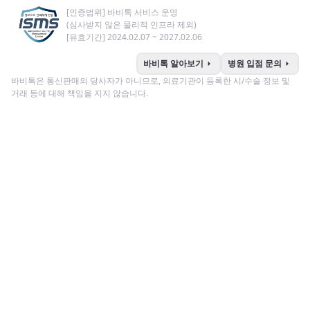
[인증범위] 바비톡 서비스 운영
(심사받지 않은 물리적 인프라 제외)
[유효기간] 2024.02.07 ~ 2027.02.06
arrow_right
arrow_right
바비톡 알아보기
병원 입점 문의
바비톡은 통신판매의 당사자가 아니므로, 의료기관이 등록한 시/수술 정보 및
거래 등에 대해 책임을 지지 않습니다.