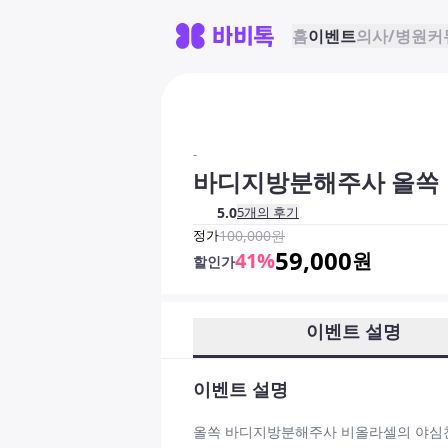
홈
이벤트
의사/병원
커
-
바디지방분해주사 올쏙
5.0
5
개의 후기
정가
100,000
원
59,000
41
%
원
할인가
이벤트 설명
이벤트 설명
올쏙 바디지방분해주사 비올라셀의 야심