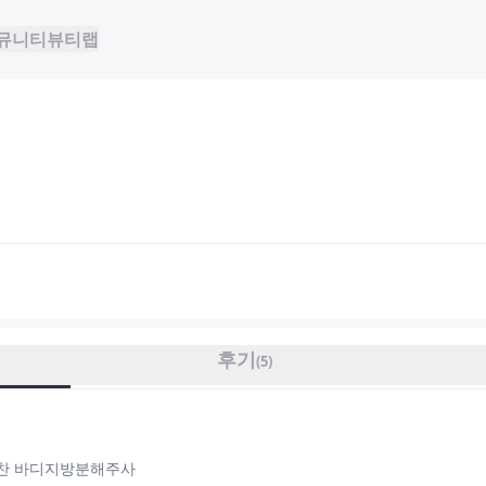
뮤니티
뷰티랩
후기
(
5
)
찬 바디지방분해주사