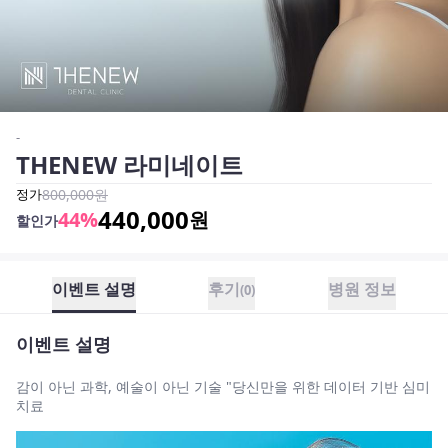
-
THENEW 라미네이트
정가
800,000
원
440,000
44
%
원
할인가
이벤트 설명
후기
병원 정보
(
0
)
이벤트 설명
감이 아닌 과학, 예술이 아닌 기술 "당신만을 위한 데이터 기반 심미
치료