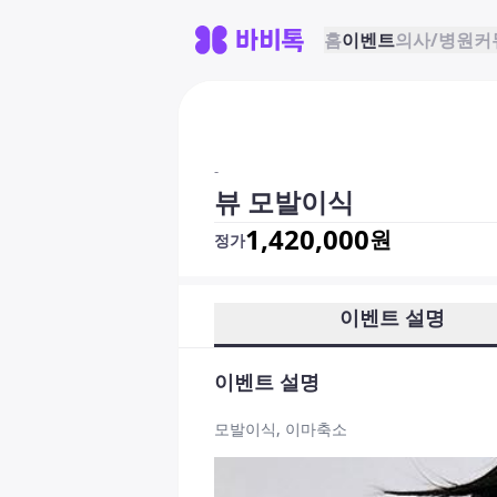
홈
이벤트
의사/병원
커
-
뷰 모발이식
1,420,000
원
정가
이벤트 설명
이벤트 설명
모발이식, 이마축소