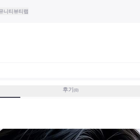
뮤니티
뷰티랩
후기
(
0
)