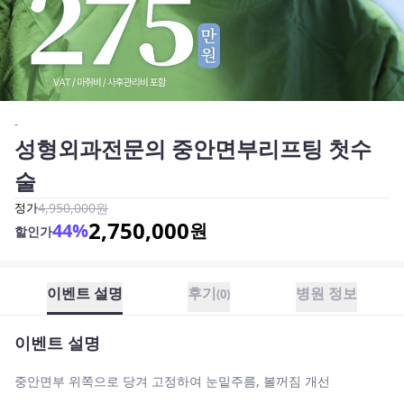
-
성형외과전문의 중안면부리프팅 첫수
술
정가
4,950,000
원
2,750,000
44
%
원
할인가
이벤트 설명
후기
병원 정보
(
0
)
이벤트 설명
중안면부 위쪽으로 당겨 고정하여 눈밑주름, 볼꺼짐 개선