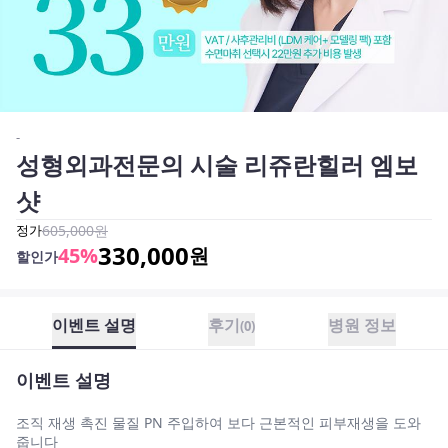
-
성형외과전문의 시술 리쥬란힐러 엠보
샷
정가
605,000
원
330,000
45
%
원
할인가
이벤트 설명
후기
병원 정보
(
0
)
이벤트 설명
조직 재생 촉진 물질 PN 주입하여 보다 근본적인 피부재생을 도와
줍니다