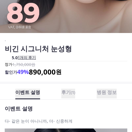
-
비긴 시그니처 눈성형
5.0
1
개의 후기
정가
1,750,000
원
890,000
49
%
원
할인가
이벤트 설명
후기
병원 정보
(
1
)
이벤트 설명
다- 같은 눈이 아니니까, 더- 신중하게