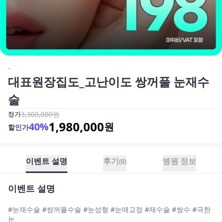
-
대표원장집도_고난이도 쌍꺼풀 눈재수
술
정가
3,300,000
원
1,980,000
40
%
원
할인가
이벤트 설명
후기
병원 정보
(
0
)
이벤트 설명
#눈재수술 #쌍꺼풀수술 #눈성형 #눈매교정 #재수술 #쌍수 #극한
눈