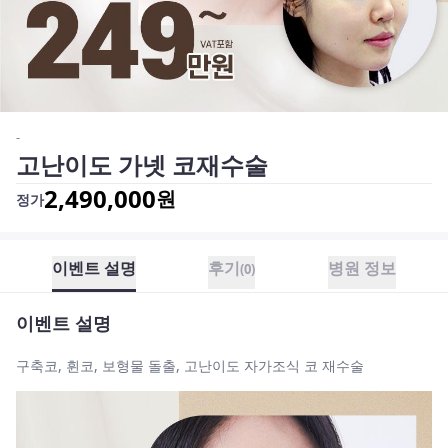
-
고난이도 가넷 코재수술
2,490,000
원
정가
이벤트 설명
후기
병원 정보
(
0
)
이벤트 설명
구축코, 휜코, 보형물 돌출, 고난이도 자가조식 코 재수술