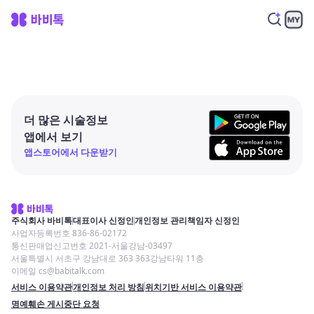
더 많은 시술정보
앱에서 보기
앱스토어에서 다운받기
주식회사 바비톡
대표이사 신정인
개인정보 관리책임자 신정인
사업자등록번호 836-86-02172
통신판매업신고번호 2021-서울강남-03497
서울특별시 서초구 강남대로 363 363강남타워 11층
이메일 cs@babitalk.com
서비스 이용약관
개인정보 처리 방침
위치기반 서비스 이용약관
명예훼손 게시중단 요청