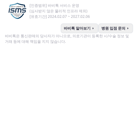
[인증범위] 바비톡 서비스 운영
(심사받지 않은 물리적 인프라 제외)
[유효기간] 2024.02.07 ~ 2027.02.06
arrow_right
arrow_right
바비톡 알아보기
병원 입점 문의
바비톡은 통신판매의 당사자가 아니므로, 의료기관이 등록한 시/수술 정보 및
거래 등에 대해 책임을 지지 않습니다.